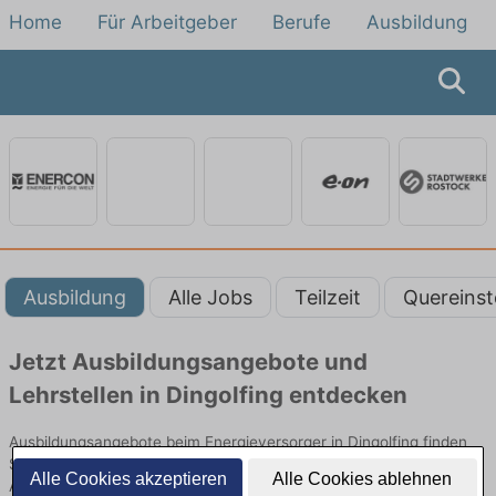
Home
Für Arbeitgeber
Berufe
Ausbildung
Ausbildung
Alle Jobs
Teilzeit
Quereinst
Jetzt Ausbildungsangebote und
Lehrstellen in Dingolfing entdecken
Ausbildungsangebote beim Energieversorger in Dingolfing finden
Sie von namhaften Firmen. Entdecken Sie freie Optionen von Top-
Alle Cookies akzeptieren
Alle Cookies ablehnen
Arbeitgebern und bewerben Sie sich noch heute.