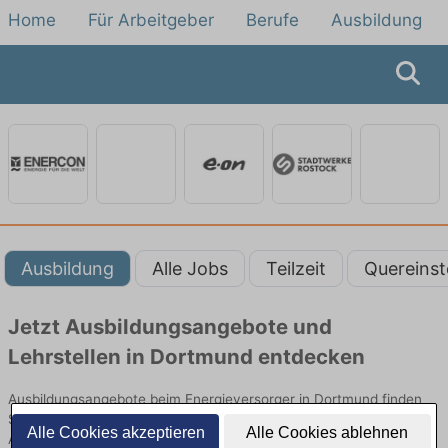
Home
Für Arbeitgeber
Berufe
Ausbildung
Ausbildung
Alle Jobs
Teilzeit
Quereinst
Jetzt Ausbildungsangebote und
Lehrstellen in Dortmund entdecken
Ausbildungsangebote beim Energieversorger in Dortmund finden
Sie von namhaften Firmen. Entdecken Sie freie Optionen von Top-
Alle Cookies akzeptieren
Alle Cookies ablehnen
Arbeitgebern und bewerben Sie sich noch heute.