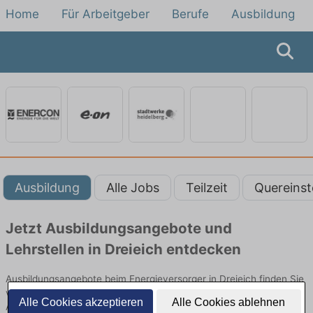
Home
Für Arbeitgeber
Berufe
Ausbildung
Ausbildung
Alle Jobs
Teilzeit
Quereinst
Jetzt Ausbildungsangebote und
Lehrstellen in Dreieich entdecken
Ausbildungsangebote beim Energieversorger in Dreieich finden Sie
von namhaften Firmen. Entdecken Sie freie Optionen von Top-
Alle Cookies akzeptieren
Alle Cookies ablehnen
Arbeitgebern und bewerben Sie sich noch heute.