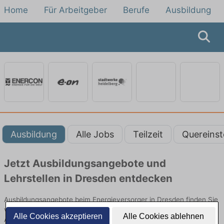
Home
Für Arbeitgeber
Berufe
Ausbildung
Ausbildung
Alle Jobs
Teilzeit
Quereinst
Jetzt Ausbildungsangebote und
Lehrstellen in Dresden entdecken
Ausbildungsangebote beim Energieversorger in Dresden finden Sie
von namhaften Firmen. Entdecken Sie freie Optionen von Top-
Alle Cookies akzeptieren
Alle Cookies ablehnen
Arbeitgebern und bewerben Sie sich noch heute.