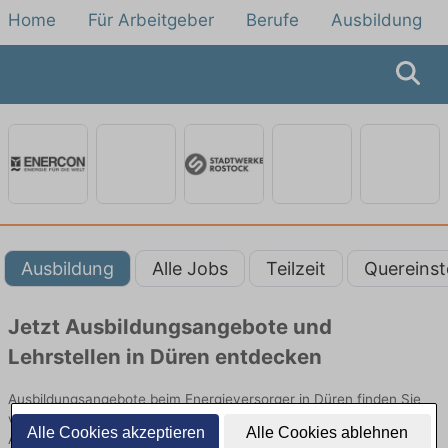
Home
Für Arbeitgeber
Berufe
Ausbildung
Ausbildung
Alle Jobs
Teilzeit
Quereinst
Jetzt Ausbildungsangebote und
Lehrstellen in Düren entdecken
Ausbildungsangebote beim Energieversorger in Düren finden Sie
von namhaften Firmen. Entdecken Sie freie Optionen von Top-
Alle Cookies akzeptieren
Alle Cookies ablehnen
Arbeitgebern und bewerben Sie sich noch heute.