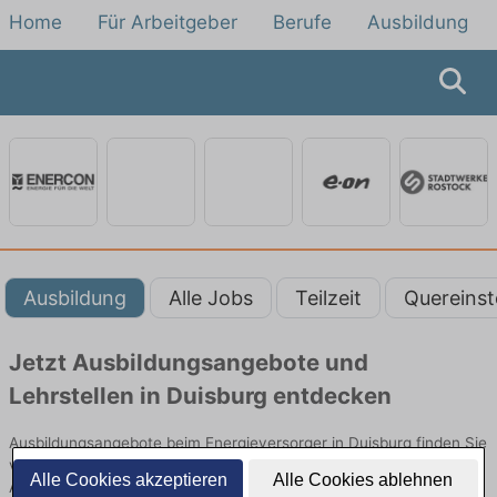
Home
Für Arbeitgeber
Berufe
Ausbildung
Ausbildung
Alle Jobs
Teilzeit
Quereinst
Jetzt Ausbildungsangebote und
Lehrstellen in Duisburg entdecken
Ausbildungsangebote beim Energieversorger in Duisburg finden Sie
von namhaften Firmen. Entdecken Sie freie Optionen von Top-
Alle Cookies akzeptieren
Alle Cookies ablehnen
Arbeitgebern und bewerben Sie sich noch heute.