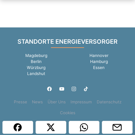
STANDORTE ENERGIEVERSORGER
Magdeburg
Hannover
Berlin
Hamburg
Würzburg
Essen
Landshut
Presse
News
Über Uns
Impressum
Datenschutz
Cookies
Copyright © 2000 - 2026 | 1A Infosysteme GmbH | Content by: 1a-sites-jobs
08.08.2026