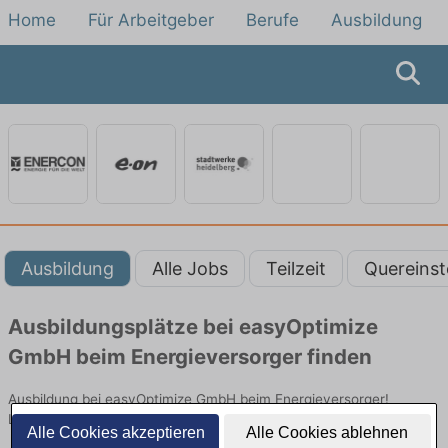
Home
Für Arbeitgeber
Berufe
Ausbildung
Ausbildung
Alle Jobs
Teilzeit
Quereinst
Ausbildungsplätze bei easyOptimize
GmbH beim Energieversorger finden
Ausbildung bei easyOptimize GmbH beim Energieversorger!
Lehrstellen in Technik. Jetzt bewerben!
Alle Cookies akzeptieren
Alle Cookies ablehnen