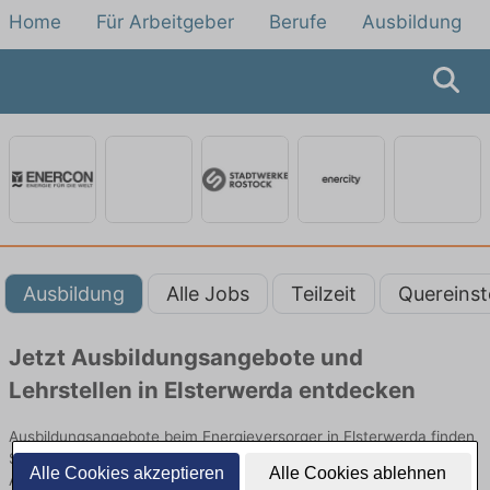
Home
Für Arbeitgeber
Berufe
Ausbildung
Ausbildung
Alle Jobs
Teilzeit
Quereinst
Jetzt Ausbildungsangebote und
Lehrstellen in Elsterwerda entdecken
Ausbildungsangebote beim Energieversorger in Elsterwerda finden
Sie von namhaften Firmen. Entdecken Sie freie Optionen von Top-
Alle Cookies akzeptieren
Alle Cookies ablehnen
Arbeitgebern und bewerben Sie sich noch heute.