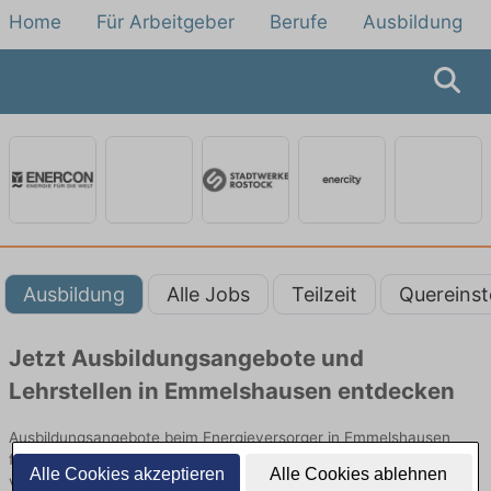
Home
Für Arbeitgeber
Berufe
Ausbildung
Ausbildung
Alle Jobs
Teilzeit
Quereinst
Jetzt Ausbildungsangebote und
Lehrstellen in Emmelshausen entdecken
Ausbildungsangebote beim Energieversorger in Emmelshausen
finden Sie von namhaften Firmen. Entdecken Sie freie Optionen
Alle Cookies akzeptieren
Alle Cookies ablehnen
von Top-Arbeitgebern und bewerben Sie sich noch heute.