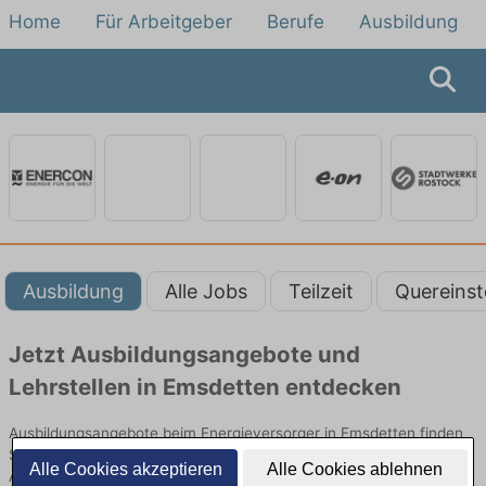
Home
Für Arbeitgeber
Berufe
Ausbildung
Ausbildung
Alle Jobs
Teilzeit
Quereinst
Jetzt Ausbildungsangebote und
Lehrstellen in Emsdetten entdecken
Ausbildungsangebote beim Energieversorger in Emsdetten finden
Sie von namhaften Firmen. Entdecken Sie freie Optionen von Top-
Alle Cookies akzeptieren
Alle Cookies ablehnen
Arbeitgebern und bewerben Sie sich noch heute.