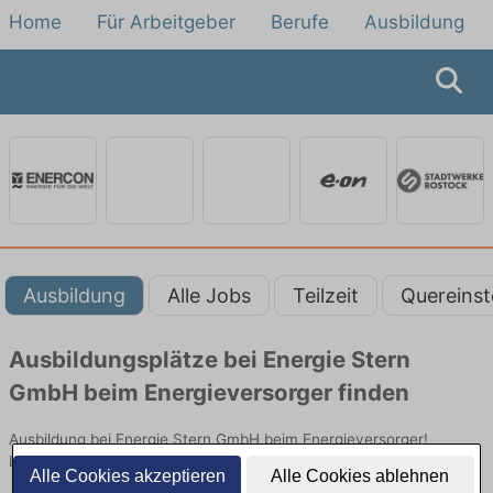
Home
Für Arbeitgeber
Berufe
Ausbildung
Ausbildung
Alle Jobs
Teilzeit
Quereinst
Ausbildungsplätze bei Energie Stern
GmbH beim Energieversorger finden
Ausbildung bei Energie Stern GmbH beim Energieversorger!
Lehrstellen in Technik. Jetzt bewerben!
Alle Cookies akzeptieren
Alle Cookies ablehnen