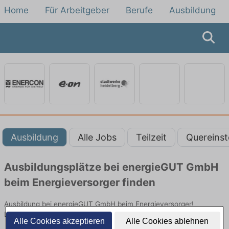
Home
Für Arbeitgeber
Berufe
Ausbildung
Ausbildung
Alle Jobs
Teilzeit
Quereinst
Ausbildungsplätze bei energieGUT GmbH
beim Energieversorger finden
Ausbildung bei energieGUT GmbH beim Energieversorger!
Lehrstellen in Technik. Jetzt bewerben!
Alle Cookies akzeptieren
Alle Cookies ablehnen