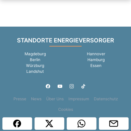
STANDORTE ENERGIEVERSORGER
Magdeburg
Hannover
Berlin
Hamburg
Würzburg
Essen
Landshut
Presse
News
Über Uns
Impressum
Datenschutz
Cookies
Copyright © 2000 - 2026 | 1A Infosysteme GmbH | Content by: 1a-sites-jobs
07.08.2026