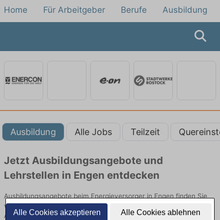
Home
Für Arbeitgeber
Berufe
Ausbildung
Ausbildung
Alle Jobs
Teilzeit
Quereinst
Jetzt Ausbildungsangebote und
Lehrstellen in Engen entdecken
Ausbildungsangebote beim Energieversorger in Engen finden Sie
von namhaften Firmen. Entdecken Sie freie Optionen von Top-
Alle Cookies akzeptieren
Alle Cookies ablehnen
Arbeitgebern und bewerben Sie sich noch heute.