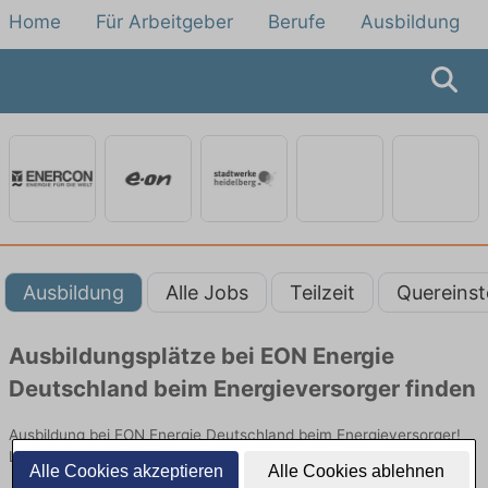
Home
Für Arbeitgeber
Berufe
Ausbildung
Ausbildung
Alle Jobs
Teilzeit
Quereinst
Ausbildungsplätze bei EON Energie
Deutschland beim Energieversorger finden
Ausbildung bei EON Energie Deutschland beim Energieversorger!
Lehrstellen in Technik. Jetzt bewerben!
Alle Cookies akzeptieren
Alle Cookies ablehnen