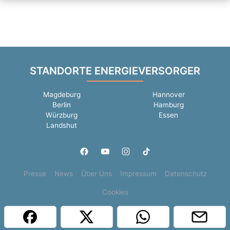
STANDORTE ENERGIEVERSORGER
Magdeburg
Hannover
Berlin
Hamburg
Würzburg
Essen
Landshut
Presse
News
Über Uns
Impressum
Datenschutz
Cookies
Copyright © 2000 - 2026 | 1A Infosysteme GmbH | Content by: 1a-sites-jobs
07.08.2026