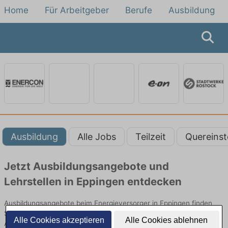
Home
Für Arbeitgeber
Berufe
Ausbildung
Ausbildung
Alle Jobs
Teilzeit
Quereinst
Jetzt Ausbildungsangebote und
Lehrstellen in Eppingen entdecken
Ausbildungsangebote beim Energieversorger in Eppingen finden
Sie von namhaften Firmen. Entdecken Sie freie Optionen von Top-
Alle Cookies akzeptieren
Alle Cookies ablehnen
Arbeitgebern und bewerben Sie sich noch heute.