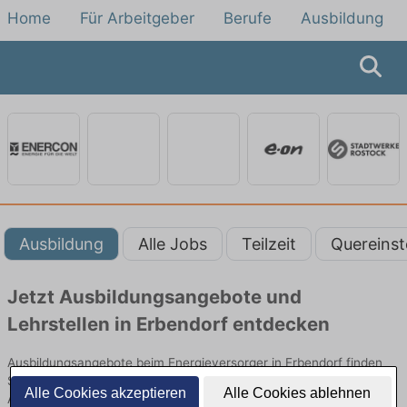
Home
Für Arbeitgeber
Berufe
Ausbildung
Ausbildung
Alle Jobs
Teilzeit
Quereinst
Jetzt Ausbildungsangebote und
Lehrstellen in Erbendorf entdecken
Ausbildungsangebote beim Energieversorger in Erbendorf finden
Sie von namhaften Firmen. Entdecken Sie freie Optionen von Top-
Alle Cookies akzeptieren
Alle Cookies ablehnen
Arbeitgebern und bewerben Sie sich noch heute.