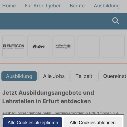
Home
Für Arbeitgeber
Berufe
Ausbildung
Ausbildung
Alle Jobs
Teilzeit
Quereinst
Jetzt Ausbildungsangebote und
Lehrstellen in Erfurt entdecken
Ausbildungsangebote beim Energieversorger in Erfurt finden Sie
von namhaften Firmen. Entdecken Sie freie Optionen von Top-
Alle Cookies akzeptieren
Alle Cookies ablehnen
Arbeitgebern und bewerben Sie sich noch heute.