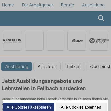
Home
Für Arbeitgeber
Berufe
Ausbildung
Ausbildung
Alle Jobs
Teilzeit
Quereinst
Jetzt Ausbildungsangebote und
Lehrstellen in Fellbach entdecken
Ausbildungsangebote beim Energieversorger in Fellbach finden Sie
von namhaften Firmen. Entdecken Sie freie Optionen von Top-
Alle Cookies akzeptieren
Alle Cookies ablehnen
Arbeitgebern und bewerben Sie sich noch heute.