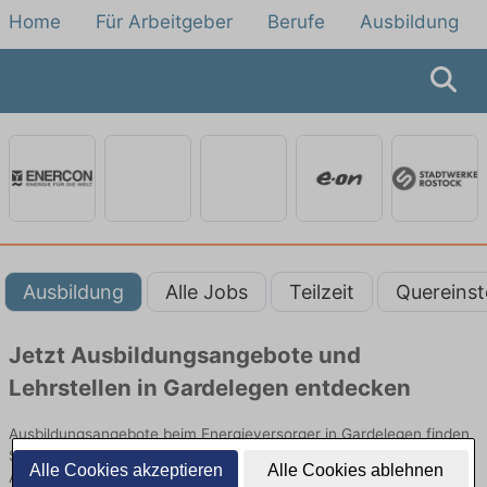
Home
Für Arbeitgeber
Berufe
Ausbildung
Ausbildung
Alle Jobs
Teilzeit
Quereinst
Jetzt Ausbildungsangebote und
Lehrstellen in Gardelegen entdecken
Ausbildungsangebote beim Energieversorger in Gardelegen finden
Sie von namhaften Firmen. Entdecken Sie freie Optionen von Top-
Alle Cookies akzeptieren
Alle Cookies ablehnen
Arbeitgebern und bewerben Sie sich noch heute.