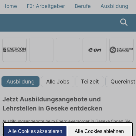
Home
Für Arbeitgeber
Berufe
Ausbildung
Ausbildung
Alle Jobs
Teilzeit
Quereinst
Jetzt Ausbildungsangebote und
Lehrstellen in Geseke entdecken
Ausbildungsangebote beim Energieversorger in Geseke finden Sie
von namhaften Firmen. Entdecken Sie freie Optionen von Top-
Alle Cookies akzeptieren
Alle Cookies ablehnen
Arbeitgebern und bewerben Sie sich noch heute.