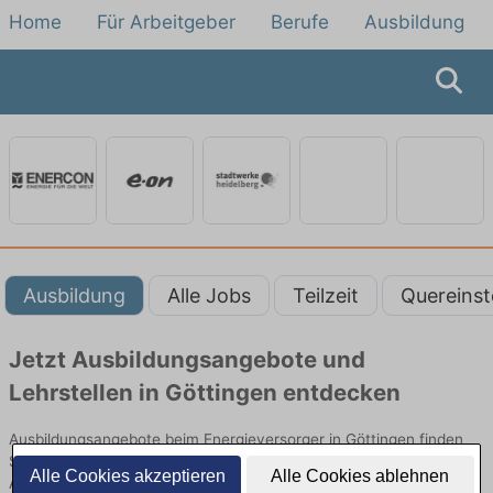
Home
Für Arbeitgeber
Berufe
Ausbildung
Ausbildung
Alle Jobs
Teilzeit
Quereinst
Jetzt Ausbildungsangebote und
Lehrstellen in Göttingen entdecken
Ausbildungsangebote beim Energieversorger in Göttingen finden
Sie von namhaften Firmen. Entdecken Sie freie Optionen von Top-
Alle Cookies akzeptieren
Alle Cookies ablehnen
Arbeitgebern und bewerben Sie sich noch heute.