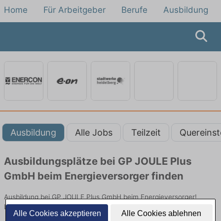
Home
Für Arbeitgeber
Berufe
Ausbildung
Ausbildung
Alle Jobs
Teilzeit
Quereinst
Ausbildungsplätze bei GP JOULE Plus
GmbH beim Energieversorger finden
Ausbildung bei GP JOULE Plus GmbH beim Energieversorger!
Lehrstellen in Technik. Jetzt bewerben!
Alle Cookies akzeptieren
Alle Cookies ablehnen