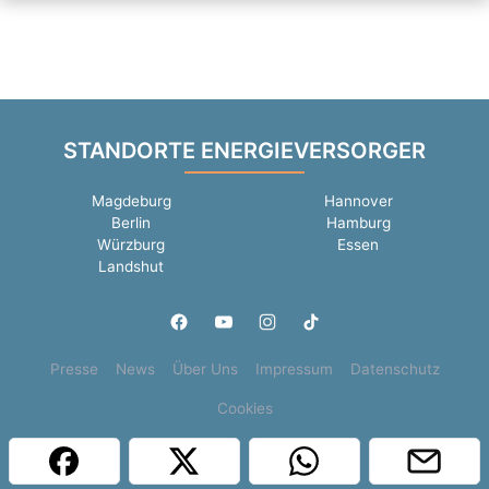
STANDORTE ENERGIEVERSORGER
Magdeburg
Hannover
Berlin
Hamburg
Würzburg
Essen
Landshut
Presse
News
Über Uns
Impressum
Datenschutz
Cookies
Copyright © 2000 - 2026 | 1A Infosysteme GmbH | Content by: 1a-sites-jobs
06.08.2026