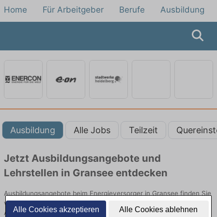
Home
Für Arbeitgeber
Berufe
Ausbildung
Ausbildung
Alle Jobs
Teilzeit
Quereinst
Jetzt Ausbildungsangebote und
Lehrstellen in Gransee entdecken
Ausbildungsangebote beim Energieversorger in Gransee finden Sie
von namhaften Firmen. Entdecken Sie freie Optionen von Top-
Alle Cookies akzeptieren
Alle Cookies ablehnen
Arbeitgebern und bewerben Sie sich noch heute.