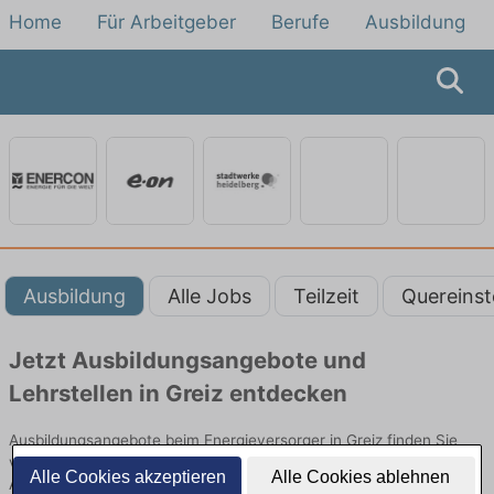
Home
Für Arbeitgeber
Berufe
Ausbildung
Ausbildung
Alle Jobs
Teilzeit
Quereinst
Jetzt Ausbildungsangebote und
Lehrstellen in Greiz entdecken
Ausbildungsangebote beim Energieversorger in Greiz finden Sie
von namhaften Firmen. Entdecken Sie freie Optionen von Top-
Alle Cookies akzeptieren
Alle Cookies ablehnen
Arbeitgebern und bewerben Sie sich noch heute.