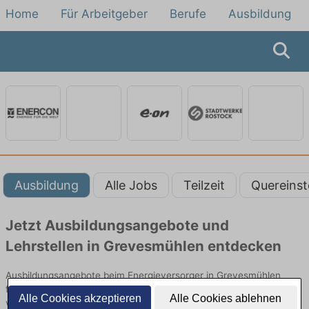
Home
Für Arbeitgeber
Berufe
Ausbildung
Ausbildung
Alle Jobs
Teilzeit
Quereinst
Jetzt Ausbildungsangebote und
Lehrstellen in Grevesmühlen entdecken
Ausbildungsangebote beim Energieversorger in Grevesmühlen
finden Sie von namhaften Firmen. Entdecken Sie freie Optionen
Alle Cookies akzeptieren
Alle Cookies ablehnen
von Top-Arbeitgebern und bewerben Sie sich noch heute.