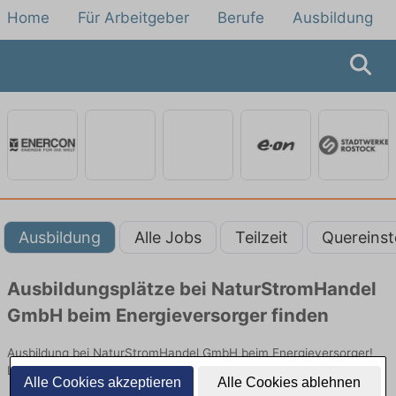
Home
Für Arbeitgeber
Berufe
Ausbildung
Ausbildung
Alle Jobs
Teilzeit
Quereinst
Ausbildungsplätze bei NaturStromHandel
GmbH beim Energieversorger finden
Ausbildung bei NaturStromHandel GmbH beim Energieversorger!
Lehrstellen in Technik. Jetzt bewerben!
Alle Cookies akzeptieren
Alle Cookies ablehnen