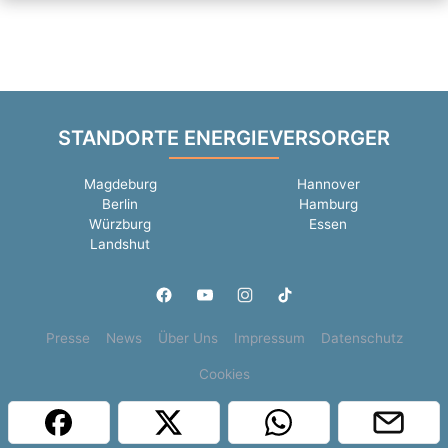
STANDORTE ENERGIEVERSORGER
Magdeburg
Hannover
Berlin
Hamburg
Würzburg
Essen
Landshut
Presse
News
Über Uns
Impressum
Datenschutz
Cookies
Copyright © 2000 - 2026 | 1A Infosysteme GmbH | Content by: 1a-sites-jobs
06.08.2026