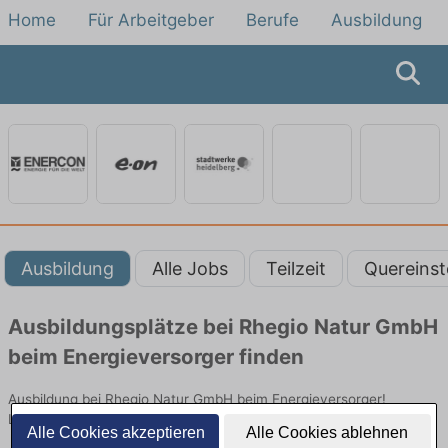
Home
Für Arbeitgeber
Berufe
Ausbildung
Ausbildung
Alle Jobs
Teilzeit
Quereinst
Ausbildungsplätze bei Rhegio Natur GmbH
beim Energieversorger finden
Ausbildung bei Rhegio Natur GmbH beim Energieversorger!
Lehrstellen in Technik. Jetzt bewerben!
Alle Cookies akzeptieren
Alle Cookies ablehnen