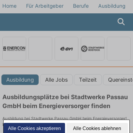
Home
Für Arbeitgeber
Berufe
Ausbildung
Ausbildung
Alle Jobs
Teilzeit
Quereinst
Ausbildungsplätze bei Stadtwerke Passau
GmbH beim Energieversorger finden
Ausbildung bei Stadtwerke Passau GmbH beim Energieversorger!
Lehrstellen in Technik. Jetzt bewerben!
Alle Cookies akzeptieren
Alle Cookies ablehnen