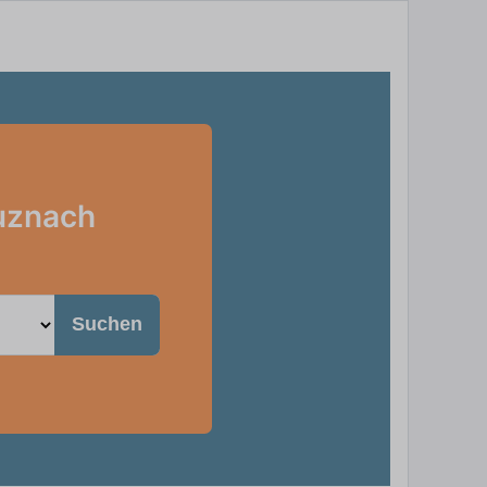
euznach
Suchen