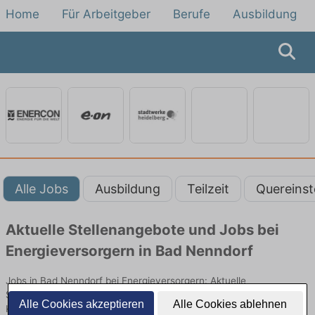
Home
Für Arbeitgeber
Berufe
Ausbildung
Alle Jobs
Ausbildung
Teilzeit
Quereinst
Aktuelle Stellenangebote und Jobs bei
Energieversorgern in Bad Nenndorf
Jobs in Bad Nenndorf bei Energieversorgern: Aktuelle
Stellenangebote in Energieversorgung, Netzbetrieb und
Alle Cookies akzeptieren
Alle Cookies ablehnen
Kundenservice. Jetzt Berufe und Einstiegsmöglichkeiten