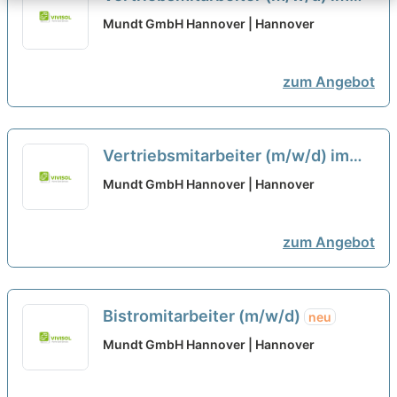
Außendienst im Bereich
Mundt GmbH Hannover | Hannover
Schmierstoffe
neu
zum Angebot
Vertriebsmitarbeiter (m/w/d) im
Innendienst im Bereich
Mundt GmbH Hannover | Hannover
Schmierstoffe
neu
zum Angebot
Bistromitarbeiter (m/w/d)
neu
Mundt GmbH Hannover | Hannover