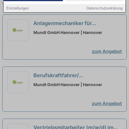
vergleichen.
Einstellungen
Datenschutzerklärung
Anlagenmechaniker für
Sanitärtechnik und
Mundt GmbH Hannover | Hannover
Heizungstechnik (m/w/d)
neu
zum Angebot
Berufskraftfahrer/
Tankwagenfahrer (m/w/d) für den
Mundt GmbH Hannover | Hannover
Nahverkehr
neu
zum Angebot
Vertriebsmitarbeiter (m/w/d) im