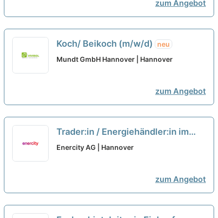
zum Angebot
Koch/ Beikoch (m/w/d)
neu
Mundt GmbH Hannover | Hannover
zum Angebot
Trader:in / Energiehändler:in im
Wechselschichtdienst 24/7
neu
Enercity AG | Hannover
zum Angebot