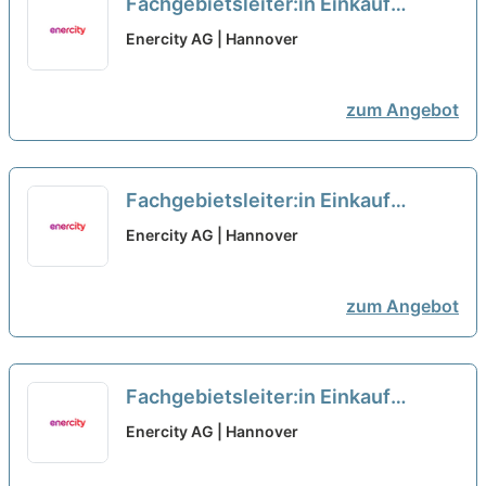
Fachgebietsleiter:in Einkauf
Energieerzeugung und
Enercity AG | Hannover
energienahe Services
neu
zum Angebot
Fachgebietsleiter:in Einkauf
Methoden, Analytics und Process
Enercity AG | Hannover
Excellence
neu
zum Angebot
Fachgebietsleiter:in Einkauf
Energieerzeugung und
Enercity AG | Hannover
energienahe Services
neu