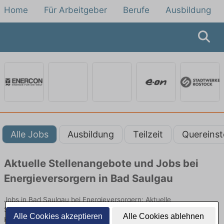
Home
Für Arbeitgeber
Berufe
Ausbildung
Alle Jobs
Ausbildung
Teilzeit
Quereinst
Aktuelle Stellenangebote und Jobs bei
Energieversorgern in Bad Saulgau
Jobs in Bad Saulgau bei Energieversorgern: Aktuelle
Stellenangebote in Energieversorgung, Netzbetrieb und
Alle Cookies akzeptieren
Alle Cookies ablehnen
Kundenservice. Jetzt Berufe und Einstiegsmöglichkeiten