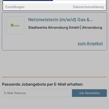
vergleichen.
Einstellungen
Datenschutzerklärung
Netzmeisterin (m/w/d) Gas &
Wärme bei Stadtwerke Ahrensburg
Stadtwerke Ahrensburg GmbH | Ahrensburg
neu
zum Angebot
Passende Jobangebote per E-Mail erhalten:
Job Newsletter