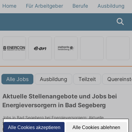
Home
Für Arbeitgeber
Berufe
Ausbildung
Alle Jobs
Ausbildung
Teilzeit
Quereinst
Aktuelle Stellenangebote und Jobs bei
Energieversorgern in Bad Segeberg
Jobs in Bad Segeberg bei Energieversorgern: Aktuelle
Stellenangebote in Energieversorgung, Netzbetrieb und
Alle Cookies akzeptieren
Alle Cookies ablehnen
Kundenservice. Jetzt Berufe und Einstiegsmöglichkeiten