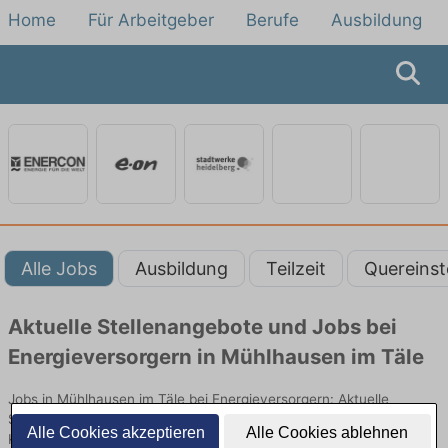
Home
Für Arbeitgeber
Berufe
Ausbildung
Alle Jobs
Ausbildung
Teilzeit
Quereinst
Aktuelle Stellenangebote und Jobs bei
Energieversorgern in Mühlhausen im Täle
Jobs in Mühlhausen im Täle bei Energieversorgern: Aktuelle
Stellenangebote in Energieversorgung, Netzbetrieb und
Alle Cookies akzeptieren
Alle Cookies ablehnen
Kundenservice. Jetzt Berufe und Einstiegsmöglichkeiten