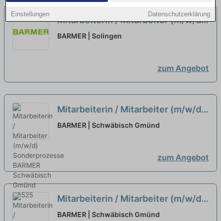
Einstellungen
Datenschutzerklärung
Mitarbeiterin / Mitarbeiter (m/w/d)
in der Postsortierung /
BARMER | Solingen
Krankenkassendienstleistungen
bei BARMER ausgewählt
neu
zum Angebot
Mitarbeiterin / Mitarbeiter (m/w/d)
Sonderprozesse
neu
BARMER | Schwäbisch Gmünd
zum Angebot
Mitarbeiterin / Mitarbeiter (m/w/d)
Sonderprozesse
neu
BARMER | Schwäbisch Gmünd