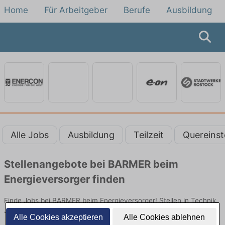
Home
Für Arbeitgeber
Berufe
Ausbildung
Alle Jobs
Ausbildung
Teilzeit
Quereinst
Stellenangebote bei BARMER beim
Energieversorger finden
Finde Jobs bei BARMER beim Energieversorger! Stellen in Technik.
Jetzt bewerben!
Alle Cookies akzeptieren
Alle Cookies ablehnen