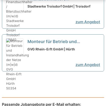
Bilanzbuchhalter (m/w/d)
neu
Stadtwerke Troisdorf GmbH | Troisdorf
zum Angebot
Monteur für Betrieb und
Instandhaltung der Netze (m|w|d)
GVG Rhein-Erft GmbH | Hürth
neu
zum Angebot
Passende Jobangebote per E-Mail erhalten: