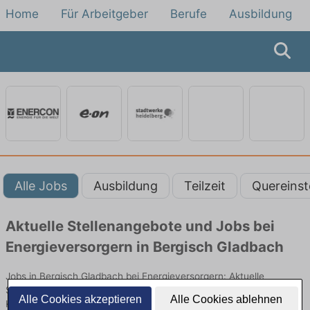
Home
Für Arbeitgeber
Berufe
Ausbildung
Alle Jobs
Ausbildung
Teilzeit
Quereinst
Aktuelle Stellenangebote und Jobs bei
Energieversorgern in Bergisch Gladbach
Jobs in Bergisch Gladbach bei Energieversorgern: Aktuelle
Stellenangebote in Energieversorgung, Netzbetrieb und
Alle Cookies akzeptieren
Alle Cookies ablehnen
Kundenservice. Jetzt Berufe und Einstiegsmöglichkeiten