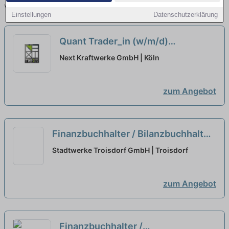
vergleichen.
Einstellungen
Datenschutzerklärung
Quant Trader_in (w/m/d)
Renewable Energies
neu
Next Kraftwerke GmbH | Köln
zum Angebot
Finanzbuchhalter / Bilanzbuchhalter
(m/w/d)
neu
Stadtwerke Troisdorf GmbH | Troisdorf
zum Angebot
Finanzbuchhalter /