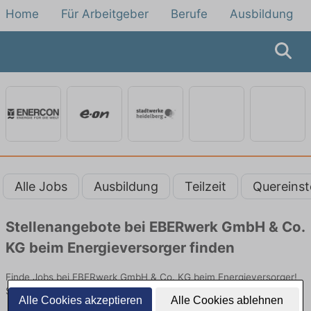
Home
Für Arbeitgeber
Berufe
Ausbildung
Alle Jobs
Ausbildung
Teilzeit
Quereinst
Stellenangebote bei EBERwerk GmbH & Co.
KG beim Energieversorger finden
Finde Jobs bei EBERwerk GmbH & Co. KG beim Energieversorger!
Stellen in Technik. Jetzt bewerben!
Alle Cookies akzeptieren
Alle Cookies ablehnen