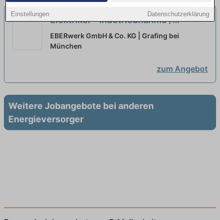
Einstellungen
Datenschutzerklärung
Elektriker - Inbetriebnahme /
Photovoltaik (m/w/d)
neu
EBERwerk GmbH & Co. KG | Grafing bei
München
zum Angebot
Weitere Jobangebote bei anderen
Energieversorger