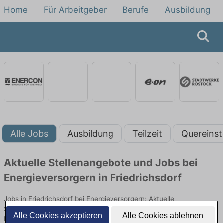
Home
Für Arbeitgeber
Berufe
Ausbildung
Alle Jobs
Ausbildung
Teilzeit
Quereinst
Aktuelle Stellenangebote und Jobs bei
Energieversorgern in Friedrichsdorf
Jobs in Friedrichsdorf bei Energieversorgern: Aktuelle
Stellenangebote in Energieversorgung, Netzbetrieb und
Alle Cookies akzeptieren
Alle Cookies ablehnen
Kundenservice. Jetzt Berufe und Einstiegsmöglichkeiten