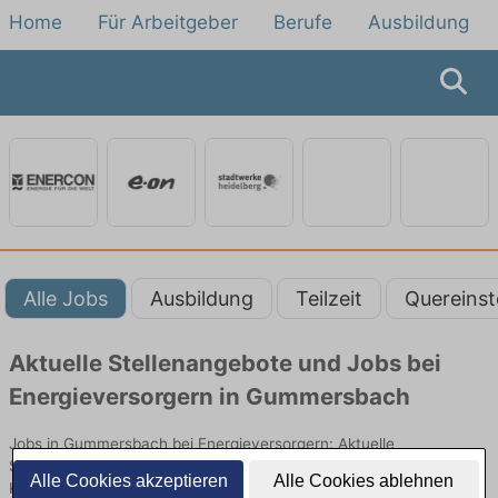
Home
Für Arbeitgeber
Berufe
Ausbildung
Alle Jobs
Ausbildung
Teilzeit
Quereinst
Aktuelle Stellenangebote und Jobs bei
Energieversorgern in Gummersbach
Jobs in Gummersbach bei Energieversorgern: Aktuelle
Stellenangebote in Energieversorgung, Netzbetrieb und
Alle Cookies akzeptieren
Alle Cookies ablehnen
Kundenservice. Jetzt Berufe und Einstiegsmöglichkeiten