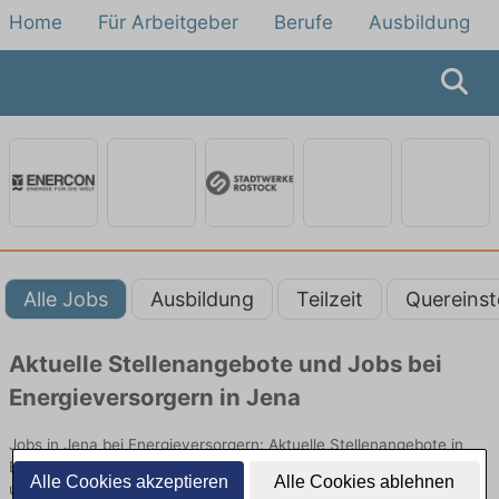
Home
Für Arbeitgeber
Berufe
Ausbildung
Alle Jobs
Ausbildung
Teilzeit
Quereinst
Aktuelle Stellenangebote und Jobs bei
Energieversorgern in Jena
Jobs in Jena bei Energieversorgern: Aktuelle Stellenangebote in
Energieversorgung, Netzbetrieb und Kundenservice. Jetzt Berufe
Alle Cookies akzeptieren
Alle Cookies ablehnen
und Einstiegsmöglichkeiten vergleichen.