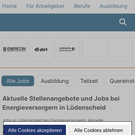
Home
Für Arbeitgeber
Berufe
Ausbildung
Alle Jobs
Ausbildung
Teilzeit
Quereinst
Aktuelle Stellenangebote und Jobs bei
Energieversorgern in Lüdenscheid
Jobs in Lüdenscheid bei Energieversorgern: Aktuelle
Stellenangebote in Energieversorgung, Netzbetrieb und
Alle Cookies akzeptieren
Alle Cookies ablehnen
Kundenservice. Jetzt Berufe und Einstiegsmöglichkeiten