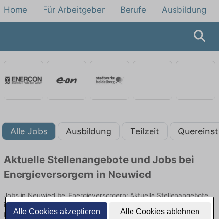
Home
Für Arbeitgeber
Berufe
Ausbildung
Alle Jobs
Ausbildung
Teilzeit
Quereinst
Aktuelle Stellenangebote und Jobs bei
Energieversorgern in Neuwied
Jobs in Neuwied bei Energieversorgern: Aktuelle Stellenangebote
in Energieversorgung, Netzbetrieb und Kundenservice. Jetzt
Alle Cookies akzeptieren
Alle Cookies ablehnen
Berufe und Einstiegsmöglichkeiten vergleichen.