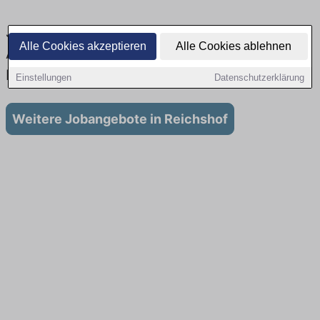
Jobs beim Energieversorger in Reichshof :
Alle Cookies akzeptieren
Alle Cookies ablehnen
Aktuell gibt es keine Stellenangebote in
Reichshof
Einstellungen
Datenschutzerklärung
Weitere Jobangebote in Reichshof