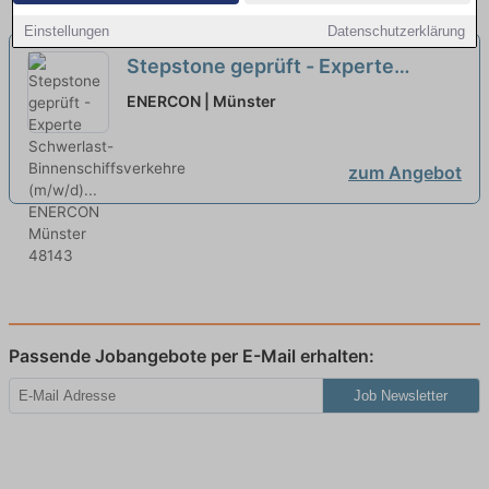
Einstellungen
Datenschutzerklärung
Stepstone geprüft - Experte
Schwerlast-Binnenschiffsverkehre
ENERCON | Münster
(m/w/d)...
neu
zum Angebot
Passende Jobangebote per E-Mail erhalten:
Job Newsletter