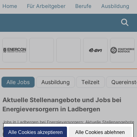
Home
Für Arbeitgeber
Berufe
Ausbildung
Alle Jobs
Ausbildung
Teilzeit
Quereinst
Aktuelle Stellenangebote und Jobs bei
Energieversorgern in Ladbergen
Jobs in Ladbergen bei Energieversorgern: Aktuelle Stellenangebote
in Energieversorgung, Netzbetrieb und Kundenservice. Jetzt
Alle Cookies akzeptieren
Alle Cookies ablehnen
Berufe und Einstiegsmöglichkeiten vergleichen.