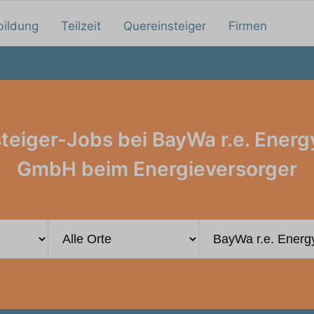
bildung
Teilzeit
Quereinsteiger
Firmen
teiger-Jobs bei BayWa r.e. Energ
GmbH beim Energieversorger