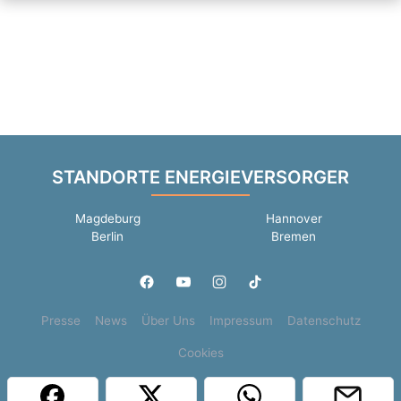
STANDORTE ENERGIEVERSORGER
Magdeburg
Hannover
Berlin
Bremen
Presse
News
Über Uns
Impressum
Datenschutz
Cookies
Copyright © 2000 - 2026 | 1A Infosysteme GmbH | Content by: 1a-sites-jobs