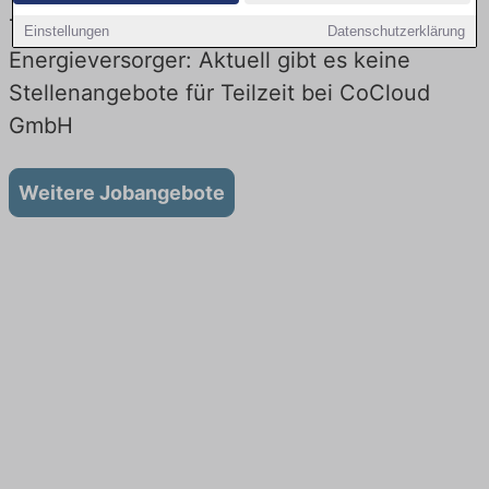
Teilzeit-Jobs bei CoCloud GmbH beim
Einstellungen
Datenschutzerklärung
Energieversorger: Aktuell gibt es keine
Stellenangebote für Teilzeit bei CoCloud
GmbH
Weitere Jobangebote