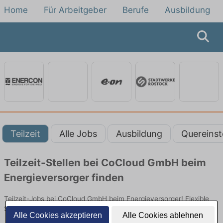
Home
Für Arbeitgeber
Berufe
Ausbildung
Teilzeit
Alle Jobs
Ausbildung
Quereinst
Teilzeit-Stellen bei CoCloud GmbH beim
Energieversorger finden
Teilzeit-Jobs bei CoCloud GmbH beim Energieversorger! Flexible
Stellen in Technik. Jetzt bewerben!
Alle Cookies akzeptieren
Alle Cookies ablehnen