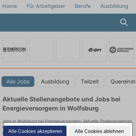
Home
Für Arbeitgeber
Berufe
Ausbildung
Alle Jobs
Ausbildung
Teilzeit
Quereinst
Aktuelle Stellenangebote und Jobs bei
Energieversorgern in Wolfsburg
Jobs in Wolfsburg bei Energieversorgern: Aktuelle Stellenangebote
in Energieversorgung, Netzbetrieb und Kundenservice. Jetzt
Alle Cookies akzeptieren
Alle Cookies ablehnen
Berufe und Einstiegsmöglichkeiten vergleichen.