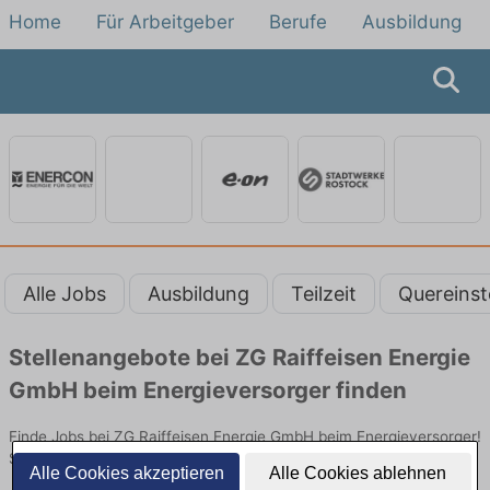
Home
Für Arbeitgeber
Berufe
Ausbildung
Alle Jobs
Ausbildung
Teilzeit
Quereinst
Stellenangebote bei ZG Raiffeisen Energie
GmbH beim Energieversorger finden
Finde Jobs bei ZG Raiffeisen Energie GmbH beim Energieversorger!
Stellen in Technik. Jetzt bewerben!
Alle Cookies akzeptieren
Alle Cookies ablehnen