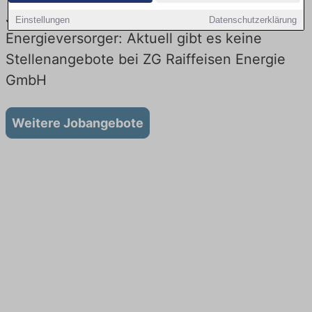
Jobs bei ZG Raiffeisen Energie GmbH beim
Einstellungen
Datenschutzerklärung
Energieversorger: Aktuell gibt es keine
Stellenangebote bei ZG Raiffeisen Energie
GmbH
Weitere Jobangebote