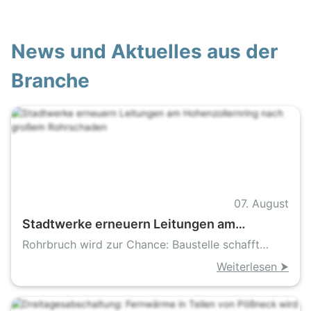
News und Aktuelles aus der
Branche
07. August
Stadtwerke erneuern Leitungen am
Hohenzollernring nach großem
Rohrbruch wird zur Chance: Baustelle schafft
Rohrschaden
dauerhafte Sicherheit für Bayreuths wichtigste
Weiterlesen ⮞
Kreuzung