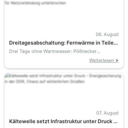
06. August
Dreitagesabschaltung: Fernwärme in Teilen
von Pößneck wird für Netzverbindung
Drei Tage ohne Warmwasser: Pößnecker
unterbrochen
Haushalte müssen vorsorgen
Weiterlesen ⮞
07. August
Kältewelle setzt Infrastruktur unter Druck –