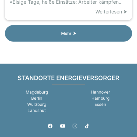
Energiesicherung in der DDR, Chaos auf
«Eisige Tage, heiße Einsätze: Arbeiter kämpfen
winterlichen Straßen
gegen den Blackout»
Weiterlesen ⮞
Mehr ⮞
STANDORTE ENERGIEVERSORGER
Magdeburg
Hannover
Berlin
Hamburg
Würzburg
Essen
Landshut