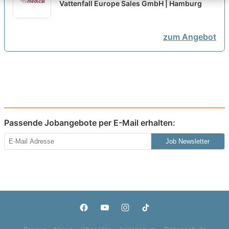
mit Fachrichtung Daten- und
Vattenfall Europe Sales GmbH | Hamburg
Prozessanalyse 2027
neu
zum Angebot
Passende Jobangebote per E-Mail erhalten:
Job Newsletter