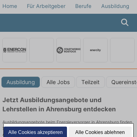
Home
Für Arbeitgeber
Berufe
Ausbildung
Ausbildung
Alle Jobs
Teilzeit
Quereinst
Jetzt Ausbildungsangebote und
Lehrstellen in Ahrensburg entdecken
Ausbildungsangebote beim Energieversorger in Ahrensburg finden
Sie von namhaften Firmen. Entdecken Sie freie Optionen von Top-
Alle Cookies akzeptieren
Alle Cookies ablehnen
Arbeitgebern und bewerben Sie sich noch heute.